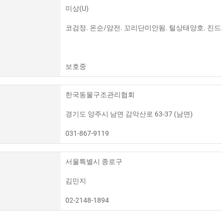
미상(U)
코검정. 온순/얌전. 꼬리단미안됨. 털상태양호. 진드
보호중
한국동물구조관리협회
경기도 양주시 남면 감악산로 63-37 (남면)
031-867-9119
서울특별시 종로구
김민지
02-2148-1894