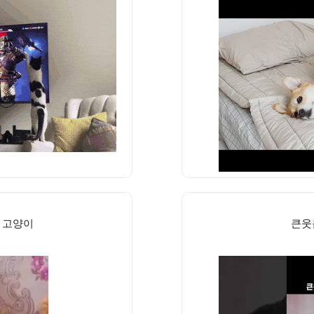
 고양이
큰웃