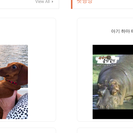
펫영상
View All
아기 하마 