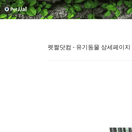
펫짤닷컴 - 유기동물 상세페이지