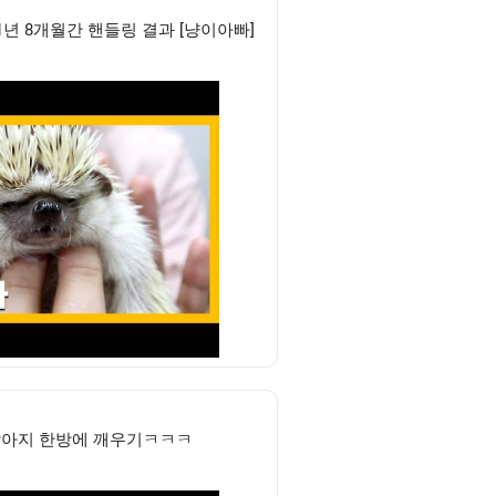
년 8개월간 핸들링 결과 [냥이아빠]
강아지 한방에 깨우기ㅋㅋㅋ