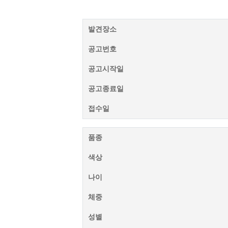
발견장소
공고번호
공고시작일
공고종료일
접수일
품종
색상
나이
체중
성별