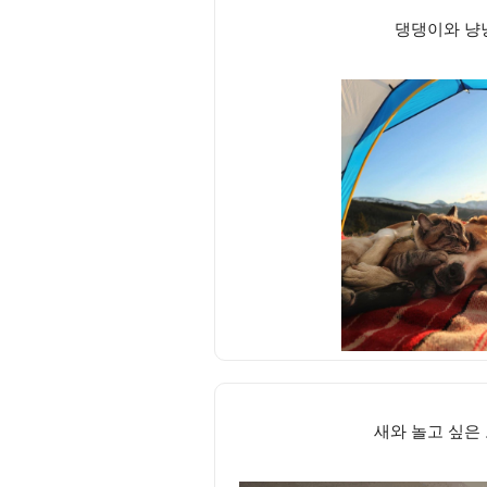
댕댕이와 냥
새와 놀고 싶은