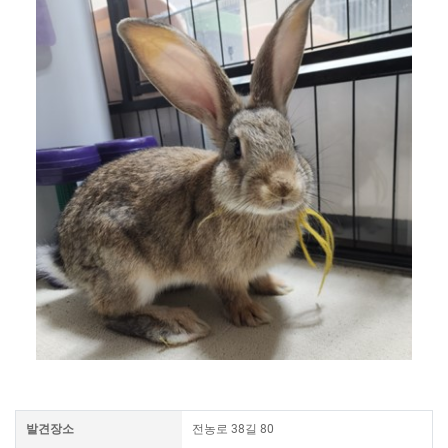
발견장소
전농로 38길 80