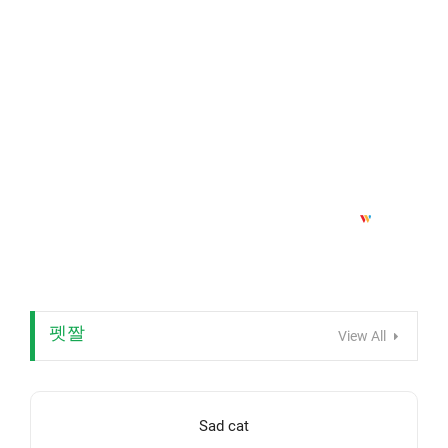
펫짤
View All
Sad cat