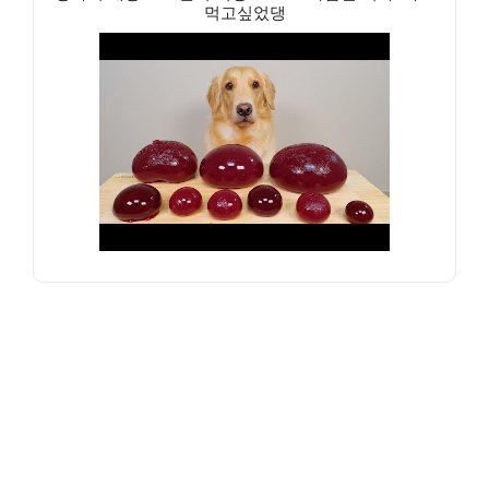
먹고싶었댕