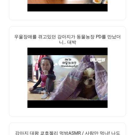
우울장애를 겪고있던 강아지가 동물농장 PD를 만났더
니.. 대박
강아지 대왕 쿄호젤리 먹방ASMR / 사람만 먹냐! 나도