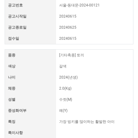
공고번호
서울-동대문-2024-00121
공고시작일
20240615
공고종료일
20240625
접수일
20240615
품종
[기타축종] 토끼
색상
갈색
나이
2024(년생)
체중
2.0(Kg)
성별
수컷(M)
중성화여부
예(Y)
특징
가장 빙키를 많이하는 활발한 아이
특이사항