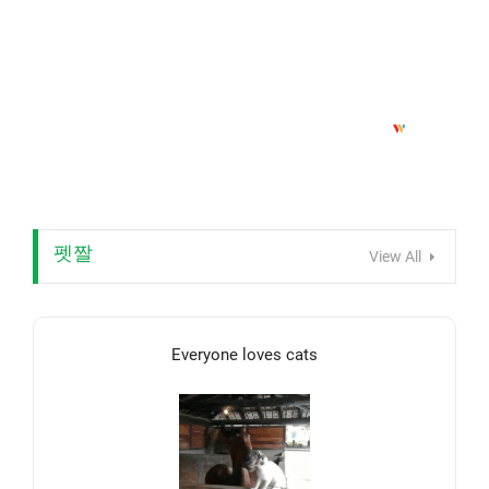
펫짤
View All
Everyone loves cats