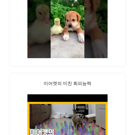
미어캣의 미친 회피능력