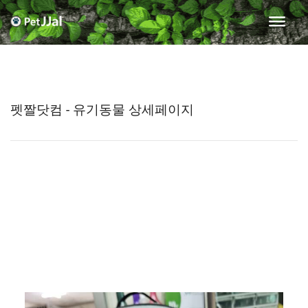
펫짤닷컴 - 유기동물 상세페이지