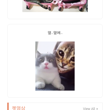
옆..옆에..
펫영상
View All