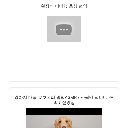
환장의 미어캣 음성 번역
강아지 대왕 쿄호젤리 먹방ASMR / 사람만 먹냐! 나도
먹고싶었댕