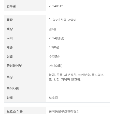
접수일
20240612
품종
[고양이] 한국 고양이
색상
검/흰
나이
2024(년생)
체중
1.3(Kg)
성별
수컷(M)
중성화여부
아니오(N)
눈곱. 콧물. 피부질환. 코연분홍. 폴드믹스
특징
묘. 얌전. 가방째 발견됨.
특이사항
상태
보호중
보호소 이름
한국동물구조관리협회