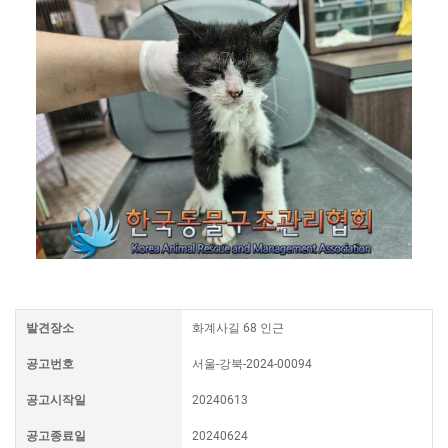
발견장소
화계사길 68 인근
공고번호
서울-강북-2024-00094
공고시작일
20240613
공고종료일
20240624