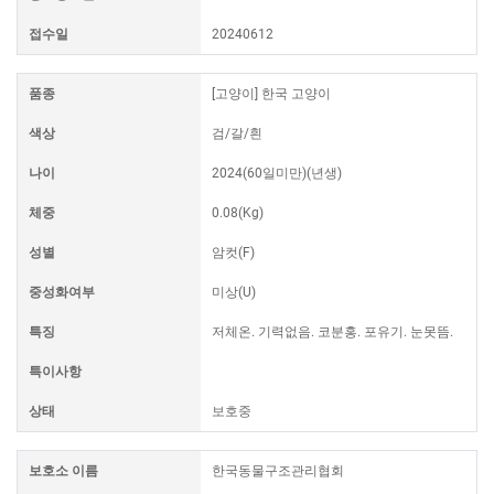
접수일
20240612
품종
[고양이] 한국 고양이
색상
검/갈/흰
나이
2024(60일미만)(년생)
체중
0.08(Kg)
성별
암컷(F)
중성화여부
미상(U)
특징
저체온. 기력없음. 코분홍. 포유기. 눈못뜸.
특이사항
상태
보호중
보호소 이름
한국동물구조관리협회