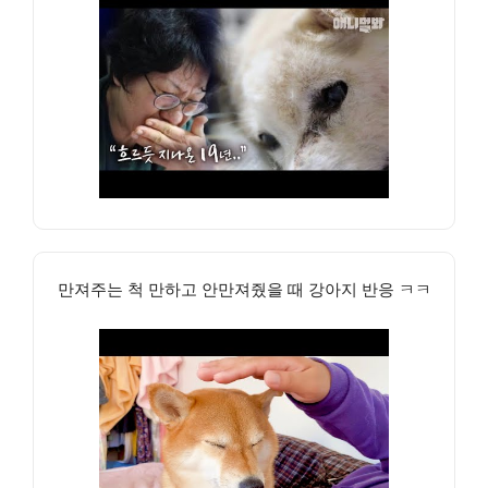
만져주는 척 만하고 안만져줬을 때 강아지 반응 ㅋㅋ