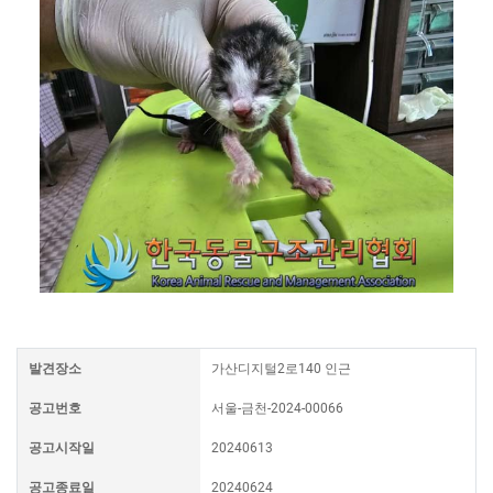
발견장소
가산디지털2로140 인근
공고번호
서울-금천-2024-00066
공고시작일
20240613
공고종료일
20240624