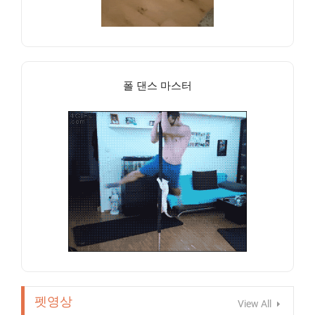
폴 댄스 마스터
펫영상
View All