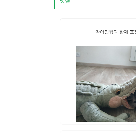
펫짤
악어인형과 함께 표