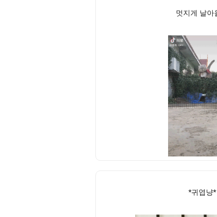
멋지게 날아
*귀엽냥*