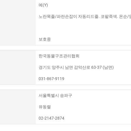
예(Y)
노란목줄/파란손잡이 자동리드줄. 코팥죽색. 온순/얌
보호중
한국동물구조관리협회
경기도 양주시 남면 감악산로 63-37 (남면)
031-867-9119
서울특별시 송파구
유동렬
02-2147-2874