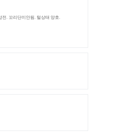
전. 꼬리단미안됨. 털상태 양호.