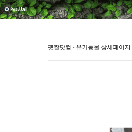
펫짤닷컴 - 유기동물 상세페이지