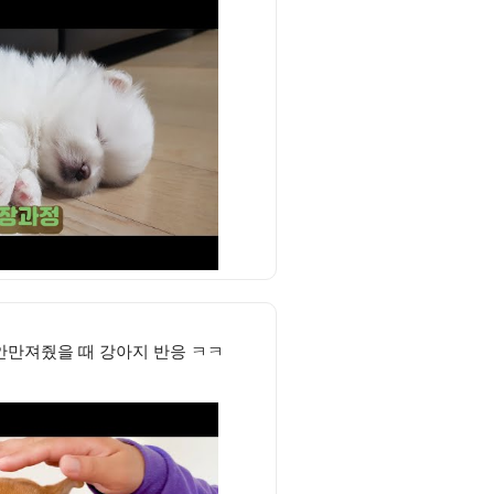
안만져줬을 때 강아지 반응 ㅋㅋ