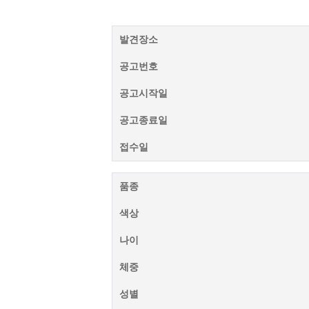
발견장소
공고번호
공고시작일
공고종료일
접수일
품종
색상
나이
체중
성별