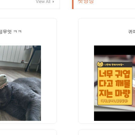
펫영상
View All
정무엇 ㅋㅋ
귀