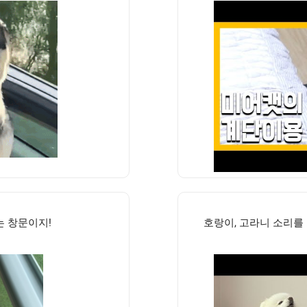
는 창문이지!
호랑이, 고라니 소리를