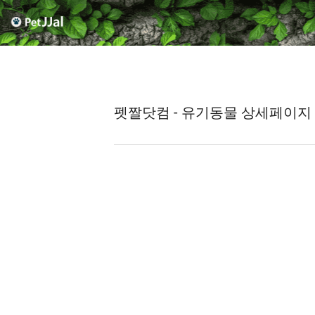
펫짤닷컴 - 유기동물 상세페이지