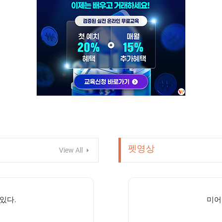
펫영상
View All
있다.
미어