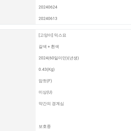
20240624
20240613
[고양이] 믹스묘
갈색 + 흰색
2024(60일미만)(년생)
0.43(Kg)
암컷(F)
미상(U)
약간의 경계심
보호중