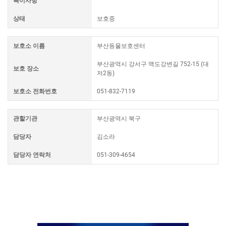
특이사항
상태
보호중
보호소 이름
부산동물보호센터
부산광역시 강서구 맥도강변길 752-15 (대
보호 장소
저2동)
보호소 전화번호
051-832-7119
관할기관
부산광역시 북구
담당자
김소라
담당자 연락처
051-309-4654