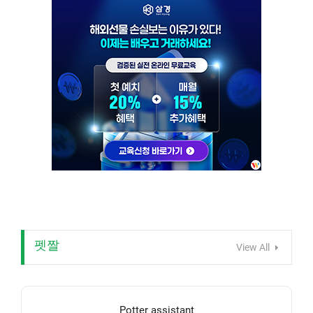
펫짤
View All
Potter assistant