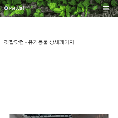
펫짤닷컴 - 유기동물 상세페이지