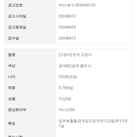
공고번호
부산-북구-2024-00155
공고시작일
20240612
공고종료일
20240624
접수일
20240612
품종
[고양이] 한국 고양이
색상
갈색&진갈색 줄무늬
나이
2024(년생)
체중
0.75(Kg)
성별
미상(Q)
중성화여부
아니오(N)
입부분출혈,경계심과공격성이강함,북구2-8
특징
7호