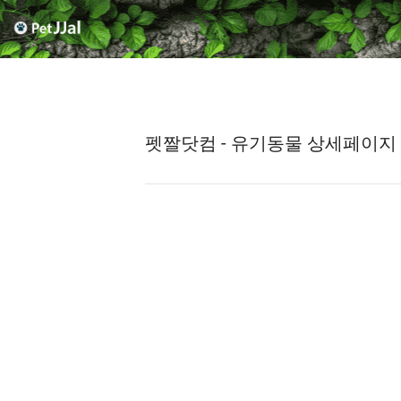
펫짤닷컴 - 유기동물 상세페이지