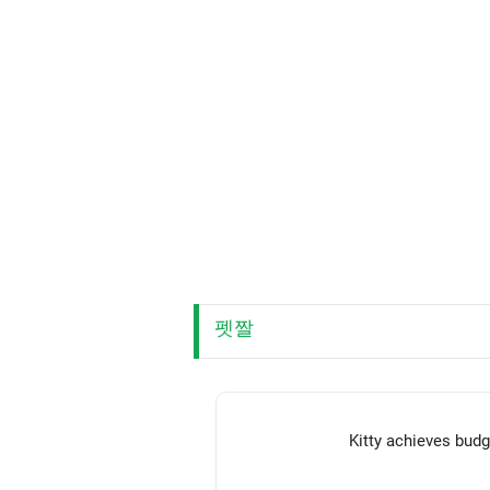
펫짤
Kitty achieves budg