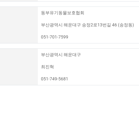
동부유기동물보호협회
부산광역시 해운대구 송정2로13번길 46 (송정동)
051-701-7599
부산광역시 해운대구
최진혁
051-749-5681