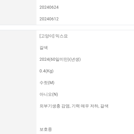
20240624
20240612
[고양이] 믹스묘
갈색
2024(60일미만)(년생)
0.4(Kg)
수컷(M)
아니오(N)
외부기생충 감염, 기력 매우 저하, 갈색
보호중