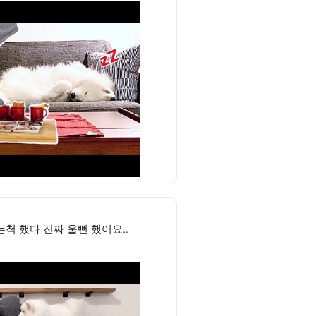
척 했다 진짜 울뻔 했어요..