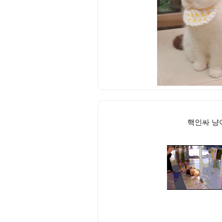
핵인싸 냥