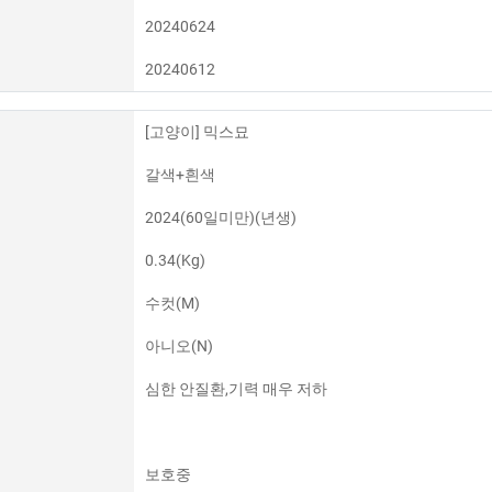
20240624
20240612
[고양이] 믹스묘
갈색+흰색
2024(60일미만)(년생)
0.34(Kg)
수컷(M)
아니오(N)
심한 안질환,기력 매우 저하
보호중