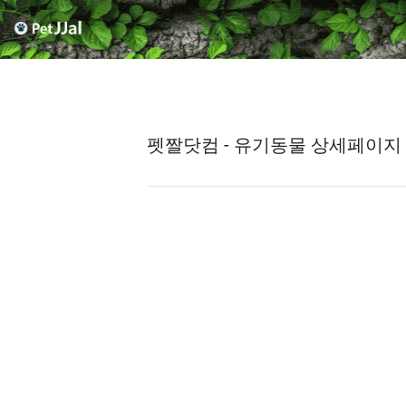
펫짤닷컴 - 유기동물 상세페이지