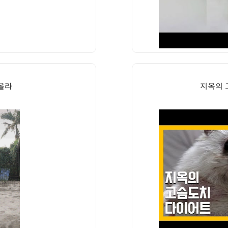
올라
지옥의 