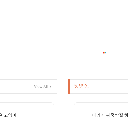
펫영상
View All
은 고양이
아리가 싸움박질 하