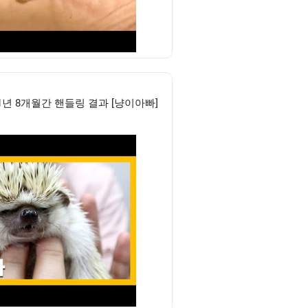
년 8개월간 핸들링 결과 [냥이아빠]