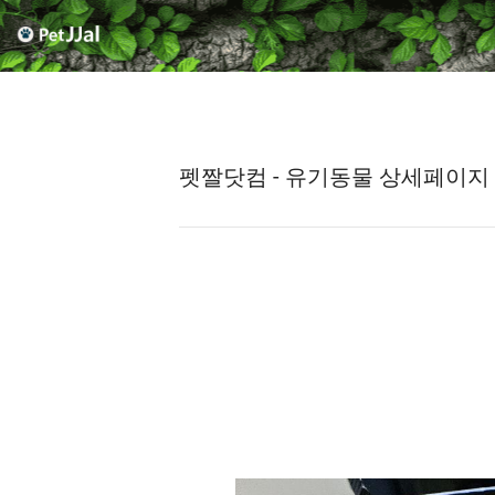
펫짤닷컴 - 유기동물 상세페이지