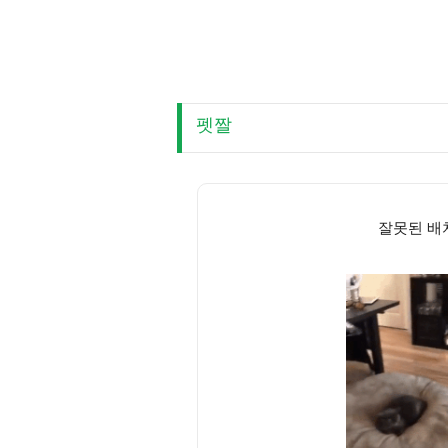
펫짤
잘못된 배