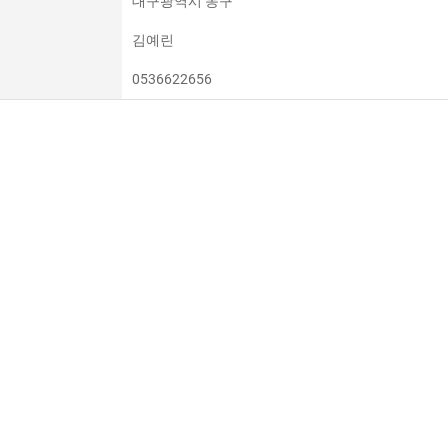
대구광역시 동구
김예린
0536622656