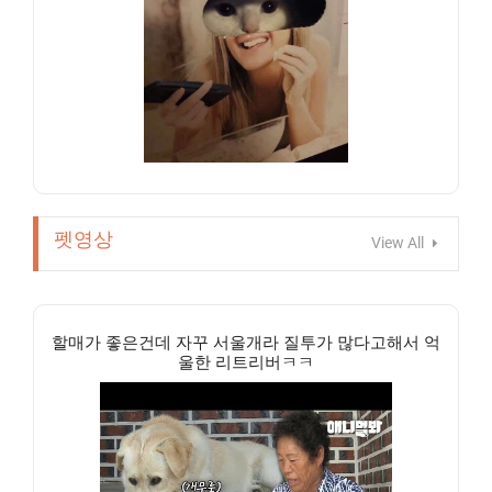
펫영상
View All
할매가 좋은건데 자꾸 서울개라 질투가 많다고해서 억
울한 리트리버ㅋㅋ