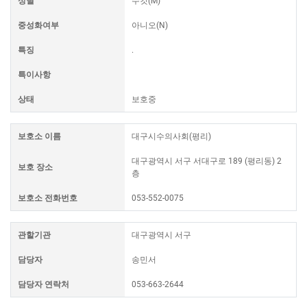
성별
수컷(M)
중성화여부
아니오(N)
특징
.
특이사항
상태
보호중
보호소 이름
대구시수의사회(평리)
대구광역시 서구 서대구로 189 (평리동) 2
보호 장소
층
보호소 전화번호
053-552-0075
관할기관
대구광역시 서구
담당자
송민서
담당자 연락처
053-663-2644