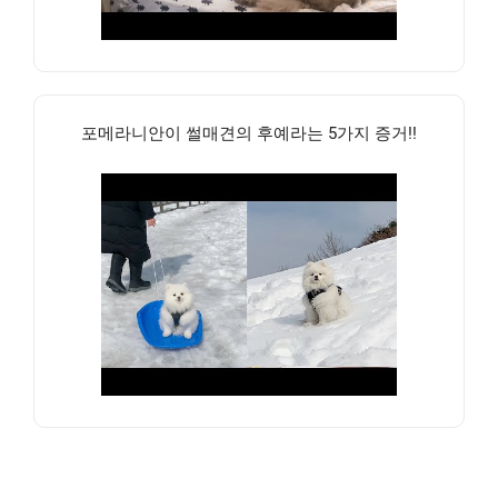
포메라니안이 썰매견의 후예라는 5가지 증거!!