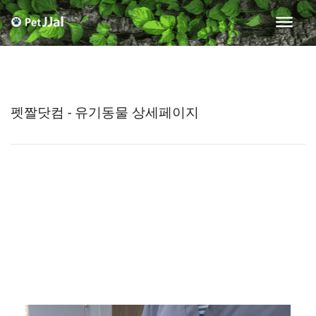
펫짤닷컴 - 유기동물 상세페이지