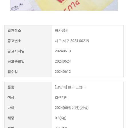
발견장소
평사공원
공고번호
대구-서구-2024-00219
공고시작일
20240613
공고종료일
20240624
접수일
20240612
품종
[고양이] 한국 고양이
색상
갈색태비
나이
2024(60일미만)(년생)
체중
0.8(Kg)