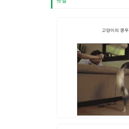
펫짤
고양이의 쿵푸