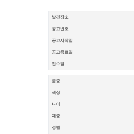
발견장소
공고번호
공고시작일
공고종료일
접수일
품종
색상
나이
체중
성별