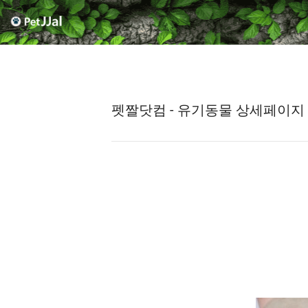
펫짤닷컴 - 유기동물 상세페이지