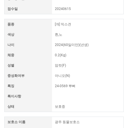
접수일
20240615
품종
[개] 믹스견
색상
흰,노
나이
2024(60일미만)(년생)
체중
0.2(Kg)
성별
암컷(F)
중성화여부
아니오(N)
특징
24-0569 뿌삐
특이사항
상태
보호중
보호소 이름
광주 동물보호소