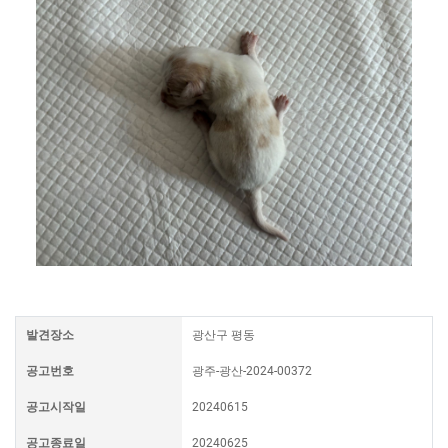
발견장소
광산구 평동
공고번호
광주-광산-2024-00372
공고시작일
20240615
공고종료일
20240625