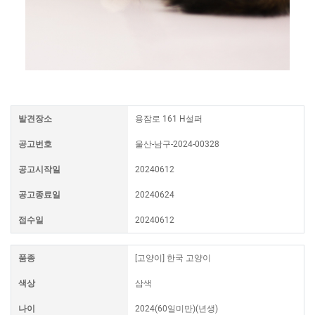
발견장소
용잠로 161 H설퍼
공고번호
울산-남구-2024-00328
공고시작일
20240612
공고종료일
20240624
접수일
20240612
품종
[고양이] 한국 고양이
색상
삼색
나이
2024(60일미만)(년생)