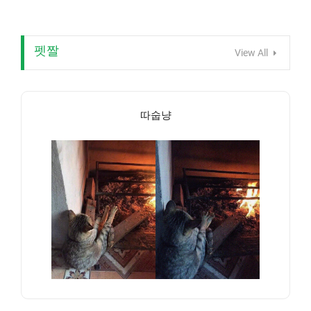
펫짤
View All
따숩냥