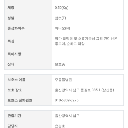
체중
0.50(Kg)
성별
암컷(F)
중성화여부
아니오(N)
약한 결막염 및 호흡기증상 그외 컨디션은
특징
좋으며, 순하고 착함
특이사항
상태
보호중
보호소 이름
주동물병원
보호 장소
울산광역시 남구 돋질로 385-1 (삼산동)
보호소 전화번호
010-6809-8275
관할기관
울산광역시 남구
담당자
윤경호