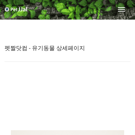
펫짤닷컴 - 유기동물 상세페이지