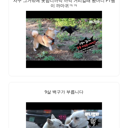
자꾸 그거밖에 못합니까악 까악 거리길래 봤더니 PT쌤
이 까마귀ㅋㅋ
9살 백구가 부릅니다