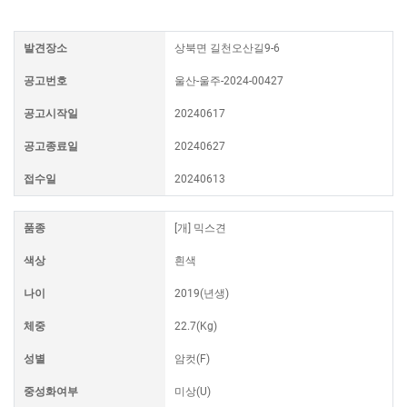
발견장소
상북면 길천오산길9-6
공고번호
울산-울주-2024-00427
공고시작일
20240617
공고종료일
20240627
접수일
20240613
품종
[개] 믹스견
색상
흰색
나이
2019(년생)
체중
22.7(Kg)
성별
암컷(F)
중성화여부
미상(U)