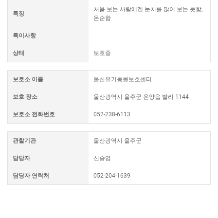
처음 보는 사람에겐 눈치를 많이 보는 듯함,
특징
온순함
특이사항
상태
보호중
보호소 이름
울산유기동물보호센터
보호 장소
울산광역시 울주군 온양읍 발리 1144
보호소 전화번호
052-238-6113
관할기관
울산광역시 울주군
담당자
신승엽
담당자 연락처
052-204-1639