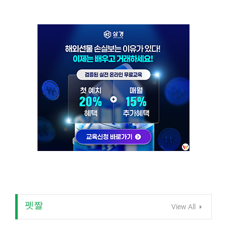
펫짤
View All