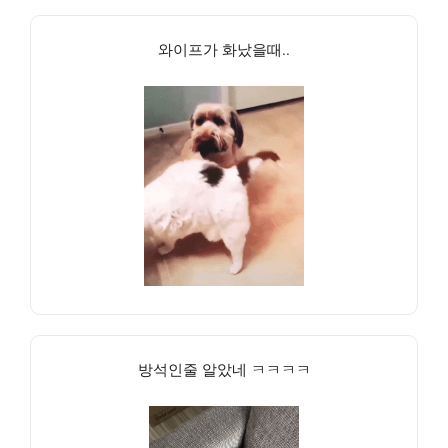
와이프가 화났을때..
방석인줄 알았네 ㅋㅋㅋㅋ