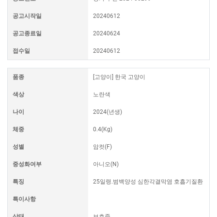
공고시작일
20240612
공고종료일
20240624
접수일
20240612
품종
[고양이] 한국 고양이
색상
노란색
나이
2024(년생)
체중
0.4(Kg)
성별
암컷(F)
중성화여부
아니오(N)
특징
25일령.범백양성 심한각결막염 호흡기질환
특이사항
상태
보호중