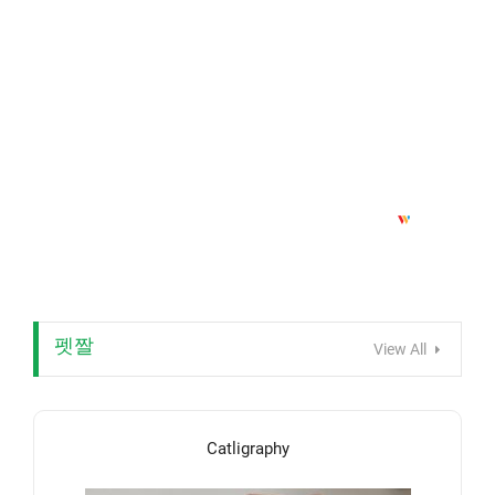
펫짤
View All
Catligraphy