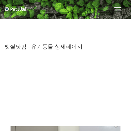
펫짤닷컴 - 유기동물 상세페이지