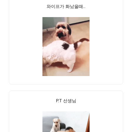
와이프가 화났을때..
P.T 선생님