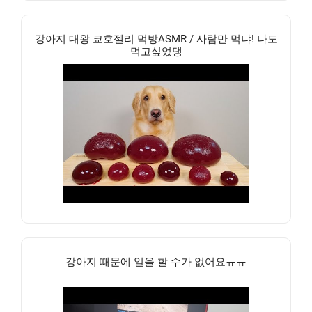
강아지 대왕 쿄호젤리 먹방ASMR / 사람만 먹냐! 나도
먹고싶었댕
강아지 때문에 일을 할 수가 없어요ㅠㅠ