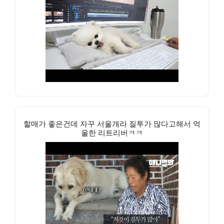
할매가 좋은건데 자꾸 서울개라 질투가 많다고해서 억
울한 리트리버ㅋㅋ