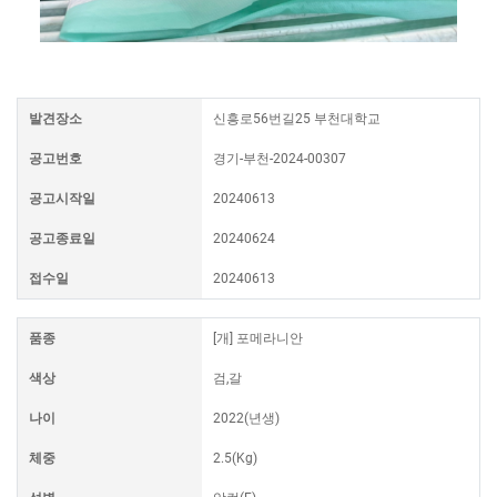
발견장소
신흥로56번길25 부천대학교
공고번호
경기-부천-2024-00307
공고시작일
20240613
공고종료일
20240624
접수일
20240613
품종
[개] 포메라니안
색상
검,갈
나이
2022(년생)
체중
2.5(Kg)