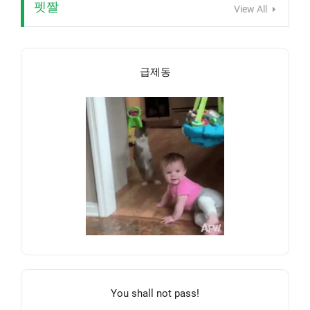
펫짤
View All
급제동
You shall not pass!