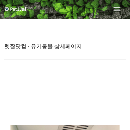
펫짤닷컴 - 유기동물 상세페이지