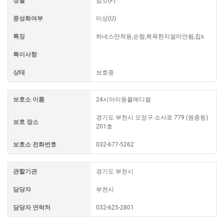
성별
암컷(F)
중성화여부
미상(U)
특징
하네스만착용,순함,목욕한지얼마안됨,칩x
특이사항
상태
보호중
보호소 이름
24시아이동물메디컬
경기도 부천시 오정구 소사로 779 (원종동)
보호 장소
201호
보호소 전화번호
032-677-5262
관할기관
경기도 부천시
담당자
부천시
담당자 연락처
032-625-2801