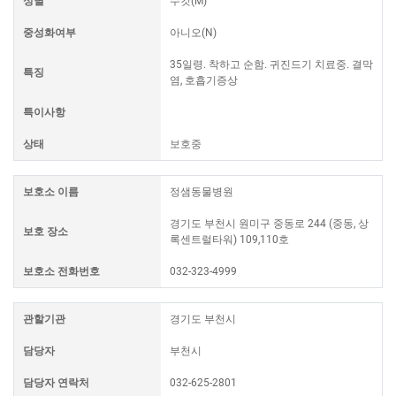
성별
수컷(M)
중성화여부
아니오(N)
35일령. 착하고 순함. 귀진드기 치료중. 결막
특징
염, 호흡기증상
특이사항
상태
보호중
보호소 이름
정샘동물병원
경기도 부천시 원미구 중동로 244 (중동, 상
보호 장소
록센트럴타워) 109,110호
보호소 전화번호
032-323-4999
관할기관
경기도 부천시
담당자
부천시
담당자 연락처
032-625-2801