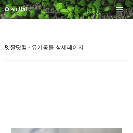
펫짤닷컴 - 유기동물 상세페이지