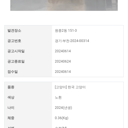
발견장소
원종2동 151-3
공고번호
경기-부천-2024-00314
공고시작일
20240614
공고종료일
20240624
접수일
20240614
품종
[고양이] 한국 고양이
색상
노흰
나이
2024(년생)
체중
0.36(Kg)