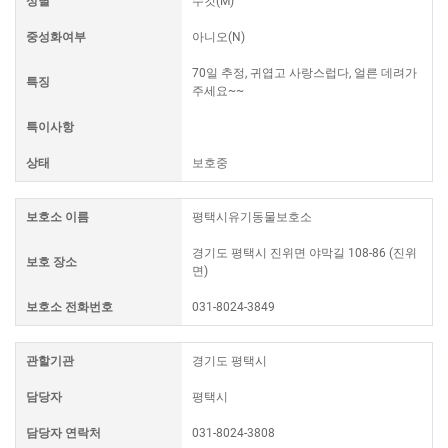
성별
수컷(M)
중성화여부
아니오(N)
70일 추정, 귀엽고 사랑스럽다, 얼른 데려가
특징
주세요~~
특이사항
상태
보호중
보호소 이름
평택시유기동물보호소
경기도 평택시 진위면 야막길 108-86 (진위
보호 장소
면)
보호소 전화번호
031-8024-3849
관할기관
경기도 평택시
담당자
평택시
담당자 연락처
031-8024-3808