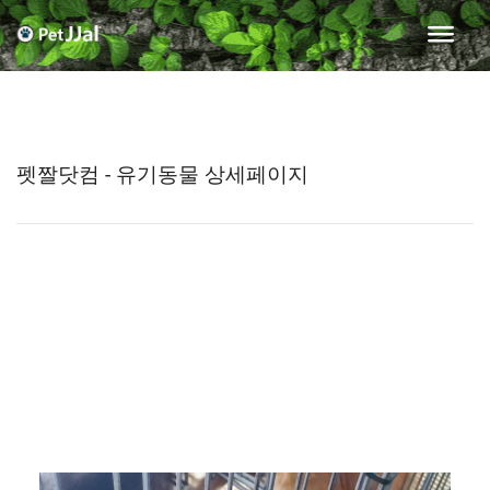
펫짤닷컴 - 유기동물 상세페이지