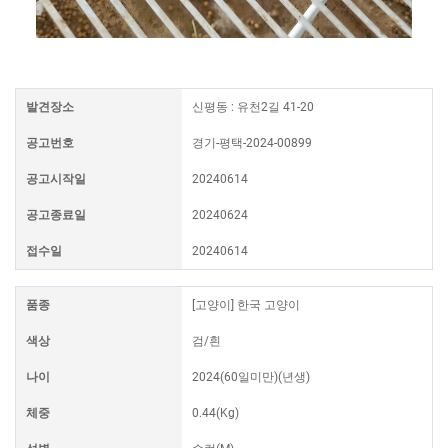
발견장소
신평동 : 유천2길 41-20
공고번호
경기-평택-2024-00899
공고시작일
20240614
공고종료일
20240624
접수일
20240614
품종
[고양이] 한국 고양이
색상
검/흰
나이
2024(60일미만)(년생)
체중
0.44(Kg)