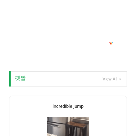
펫짤
View All
Incredible jump