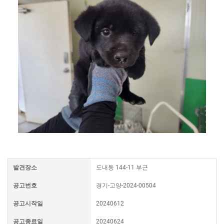
발견장소
도내동 144-11 부근
공고번호
경기-고양-2024-00504
공고시작일
20240612
공고종료일
20240624