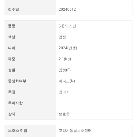
접수일
20240612
품종
[개] 믹스견
색상
검정
나이
2024(년생)
체중
2.1(Kg)
성별
암컷(F)
중성화여부
아니오(N)
특징
강아지
특이사항
상태
보호중
보호소 이름
고양시동물보호센터