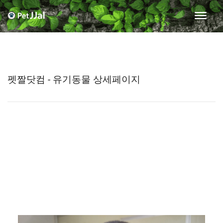
펫짤닷컴 - 유기동물 상세페이지