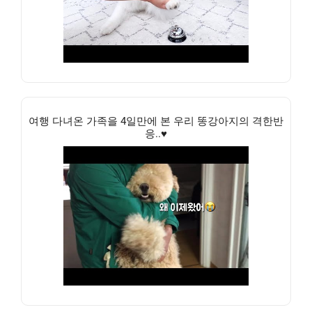
여행 다녀온 가족을 4일만에 본 우리 똥강아지의 격한반
응..♥