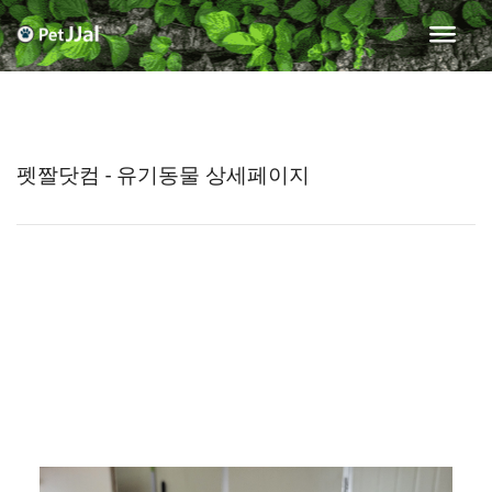
펫짤닷컴 - 유기동물 상세페이지