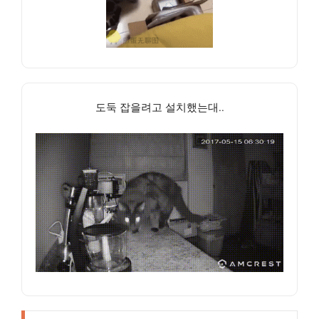
도둑 잡을려고 설치했는대..