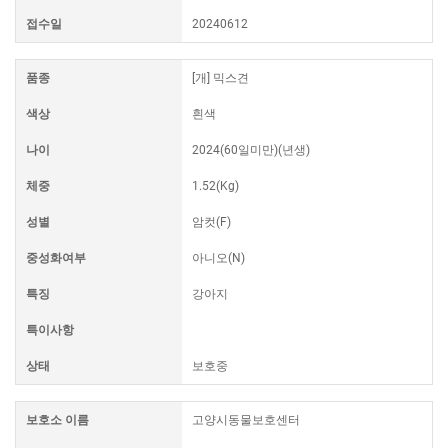
접수일
20240612
품종
[개] 믹스견
색상
흰색
나이
2024(60일미만)(년생)
체중
1.52(Kg)
성별
암컷(F)
중성화여부
아니오(N)
특징
강아지
특이사항
상태
보호중
보호소 이름
고양시동물보호센터