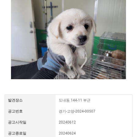
발견장소
도내동 144-11 부근
공고번호
경기-고양-2024-00507
공고시작일
20240612
공고종료일
20240624