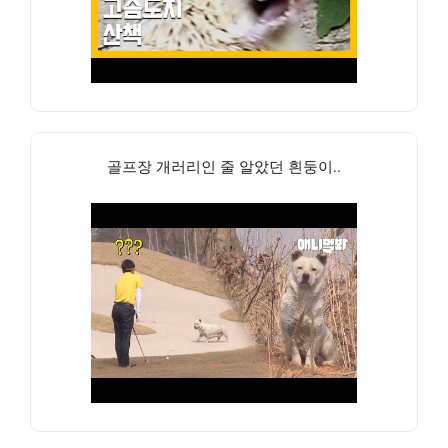
골프장 개러리인 줄 알았던 흰둥이..