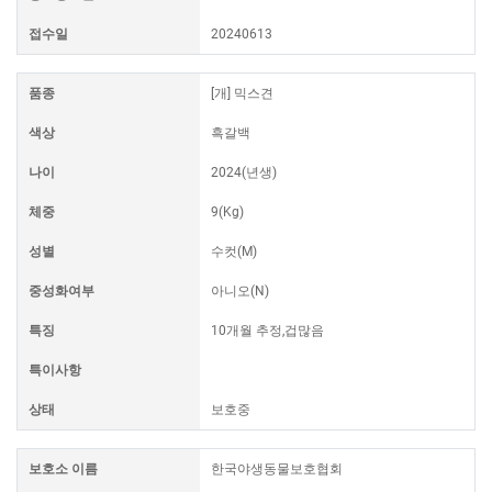
접수일
20240613
품종
[개] 믹스견
색상
흑갈백
나이
2024(년생)
체중
9(Kg)
성별
수컷(M)
중성화여부
아니오(N)
특징
10개월 추정,겁많음
특이사항
상태
보호중
보호소 이름
한국야생동물보호협회