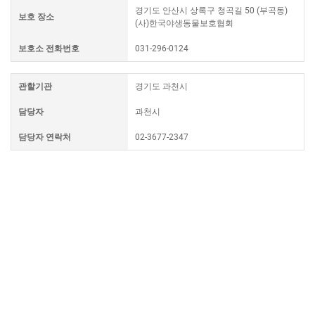
경기도 안산시 상록구 청곡길 50 (부곡동)
보호 장소
(사)한국야생동물보호협회
보호소 전화번호
031-296-0124
관할기관
경기도 과천시
담당자
과천시
담당자 연락처
02-3677-2347