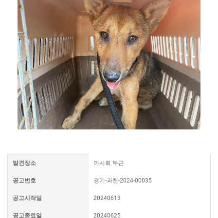
발견장소
마사회 부근
공고번호
경기-과천-2024-00035
공고시작일
20240613
공고종료일
20240625