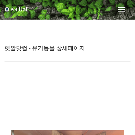
펫짤닷컴 - 유기동물 상세페이지