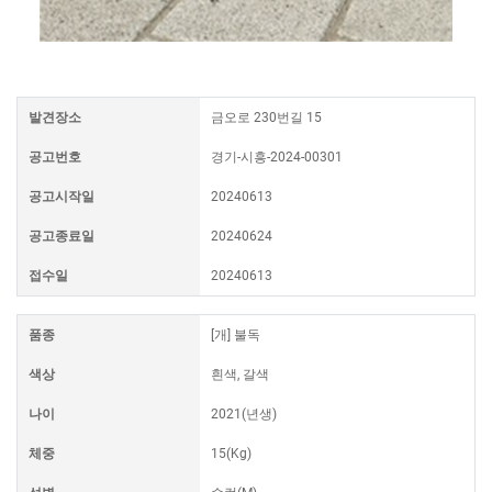
발견장소
금오로 230번길 15
공고번호
경기-시흥-2024-00301
공고시작일
20240613
공고종료일
20240624
접수일
20240613
품종
[개] 불독
색상
흰색, 갈색
나이
2021(년생)
체중
15(Kg)