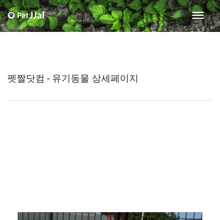
펫짤닷컴 - 유기동물 상세페이지