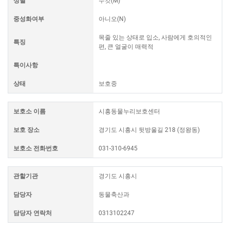
성별
수컷(M)
중성화여부
아니오(N)
목줄 있는 상태로 입소, 사람에게 호의적인
특징
편, 큰 얼굴이 매력적
특이사항
상태
보호중
보호소 이름
시흥동물누리보호센터
보호 장소
경기도 시흥시 뒷방울길 218 (정왕동)
보호소 전화번호
031-310-6945
관할기관
경기도 시흥시
담당자
동물축산과
담당자 연락처
0313102247