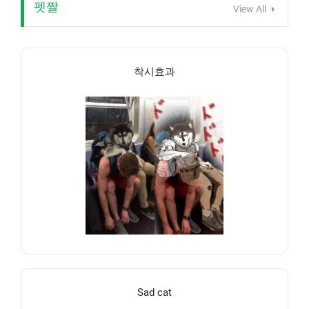
펫짤
View All
착시효과
Sad cat