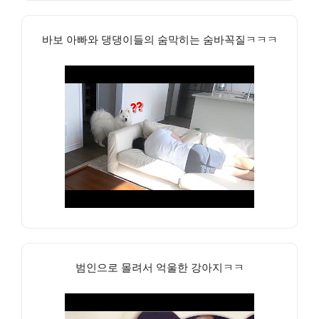
바보 아빠와 댕댕이들의 숨막히는 숨바꼭질ㅋㅋㅋ
범인으로 몰려서 억울한 강아지ㅋㅋ