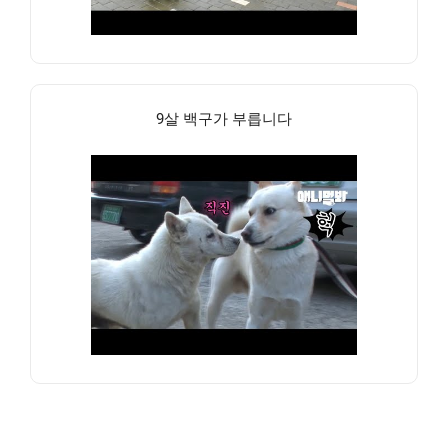
9살 백구가 부릅니다