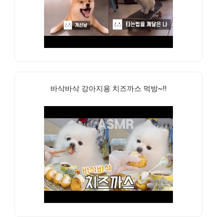
바삭바삭 강아지용 치즈까스 먹방~!!