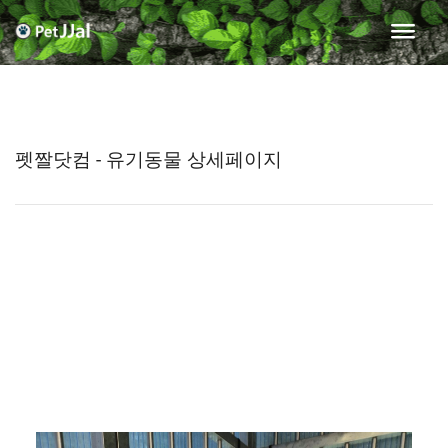
펫짤닷컴 - 유기동물 상세페이지