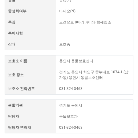
중성화여부
아니오(N)
특징
모견으로 8마리아이와 함께입소
특이사항
상태
보호중
보호소 이름
용인시 동물보호센터
경기도 용인시 처인구 중부대로 1074-1 (삼
보호 장소
가동) 용인시 동물보호센터
보호소 전화번호
031-324-3463
관할기관
경기도 용인시
담당자
동물보호과
담당자 연락처
031-324-3463