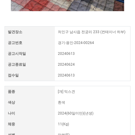
발견장소
처인구 남사읍 전궁리 233 (컨테이너 하부)
공고번호
경기-용인-2024-00264
공고시작일
20240613
공고종료일
20240624
접수일
20240613
품종
[개] 믹스견
색상
흰색
나이
2024(60일미만)(년생)
체중
11(Kg)
성별
암컷(F)