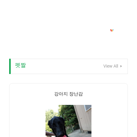
펫짤
View All
강아지 장난감