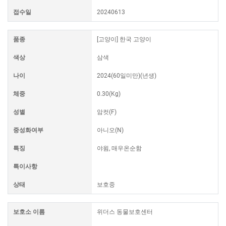
접수일
20240613
품종
[고양이] 한국 고양이
색상
삼색
나이
2024(60일미만)(년생)
체중
0.30(Kg)
성별
암컷(F)
중성화여부
아니오(N)
특징
야윔, 매우온순함
특이사항
상태
보호중
보호소 이름
위더스 동물보호센터