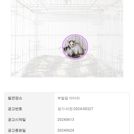
발견장소
부발읍 아미리
공고번호
경기-이천-2024-00327
공고시작일
20240613
공고종료일
20240624