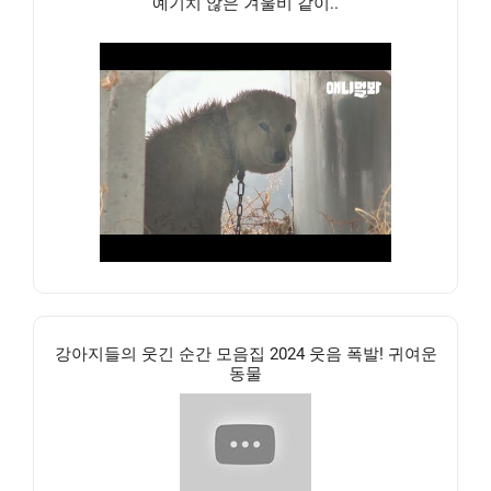
예기치 않은 겨울비 같이..
강아지들의 웃긴 순간 모음집 2024 웃음 폭발! 귀여운
동물