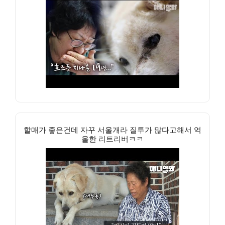
할매가 좋은건데 자꾸 서울개라 질투가 많다고해서 억
울한 리트리버ㅋㅋ