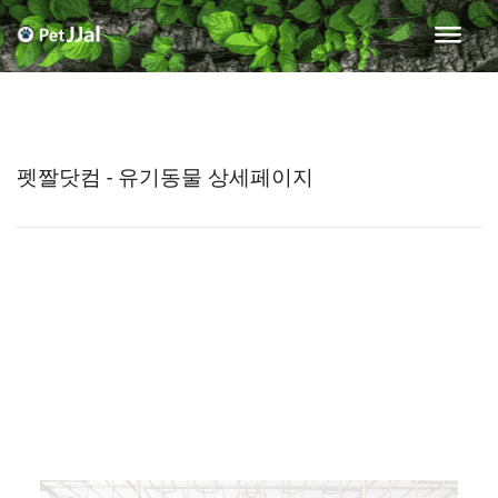
펫짤닷컴 - 유기동물 상세페이지