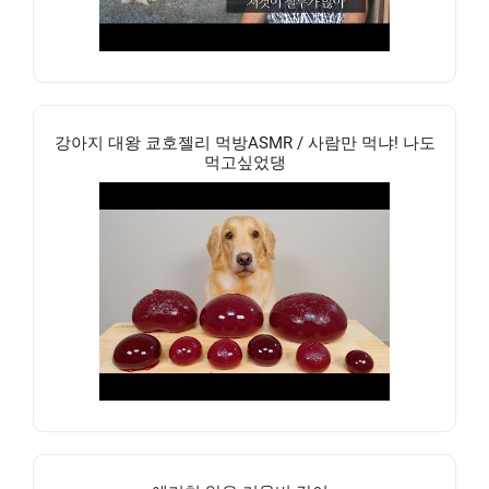
강아지 대왕 쿄호젤리 먹방ASMR / 사람만 먹냐! 나도
먹고싶었댕