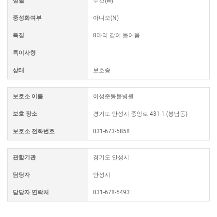
성별
수컷(M)
중성화여부
아니오(N)
특징
8마리 같이 들어옴
특이사항
상태
보호중
보호소 이름
이성준동물병원
보호 장소
경기도 안성시 중앙로 431-1 (봉남동)
보호소 전화번호
031-673-5858
관할기관
경기도 안성시
담당자
안성시
담당자 연락처
031-678-5493