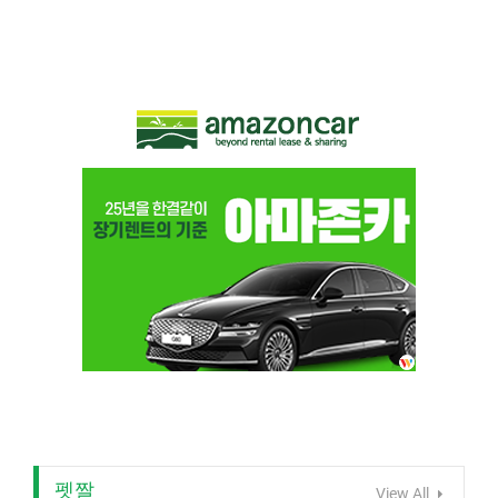
펫짤
View All