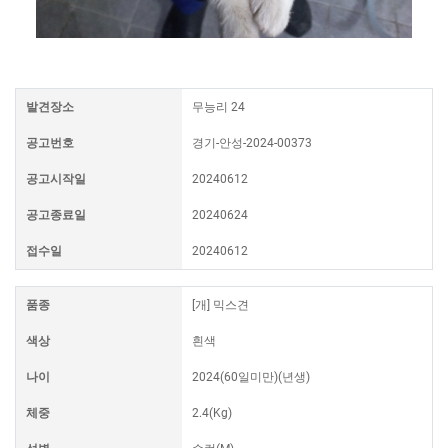
발견장소
무능리 24
공고번호
경기-안성-2024-00373
공고시작일
20240612
공고종료일
20240624
접수일
20240612
품종
[개] 믹스견
색상
흰색
나이
2024(60일미만)(년생)
체중
2.4(Kg)