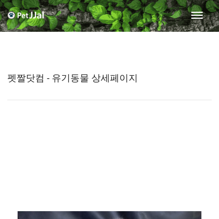
펫짤닷컴 - 유기동물 상세페이지