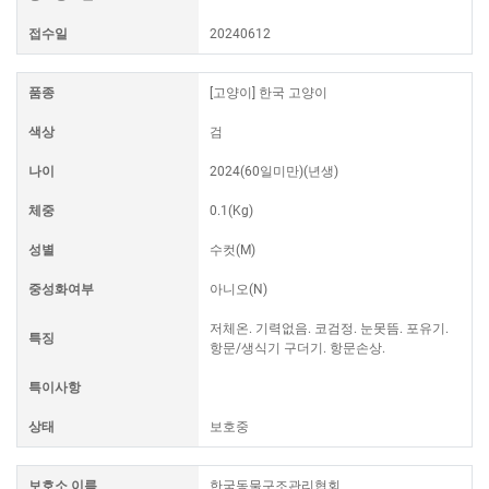
접수일
20240612
품종
[고양이] 한국 고양이
색상
검
나이
2024(60일미만)(년생)
체중
0.1(Kg)
성별
수컷(M)
중성화여부
아니오(N)
저체온. 기력없음. 코검정. 눈못뜸. 포유기.
특징
항문/생식기 구더기. 항문손상.
특이사항
상태
보호중
보호소 이름
한국동물구조관리협회