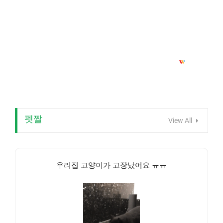
펫짤
View All
우리집 고양이가 고장났어요 ㅠㅠ