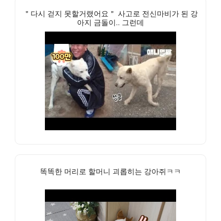
＂다시 걷지 못할거랬어요＂ 사고로 전신마비가 된 강
아지 금돌이.. 그런데
똑똑한 머리로 할머니 괴롭히는 강아쥐ㅋㅋ