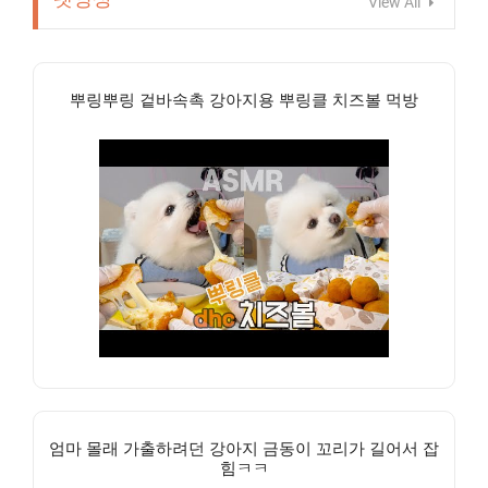
View All
뿌링뿌링 겉바속촉 강아지용 뿌링클 치즈볼 먹방
엄마 몰래 가출하려던 강아지 금동이 꼬리가 길어서 잡
힘ㅋㅋ