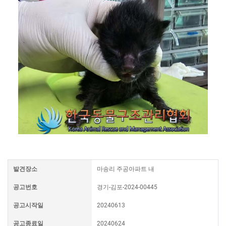
발견장소
마송리 주공아파트 내
공고번호
경기-김포-2024-00445
공고시작일
20240613
공고종료일
20240624