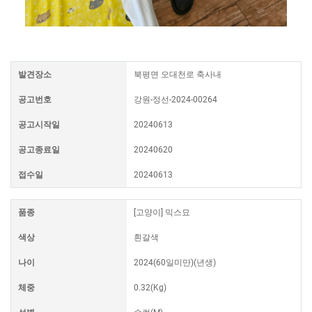
발견장소
북평면 오대천로 축사내
공고번호
강원-정선-2024-00264
공고시작일
20240613
공고종료일
20240620
접수일
20240613
품종
[고양이] 믹스묘
색상
흰갈색
나이
2024(60일미만)(년생)
체중
0.32(Kg)