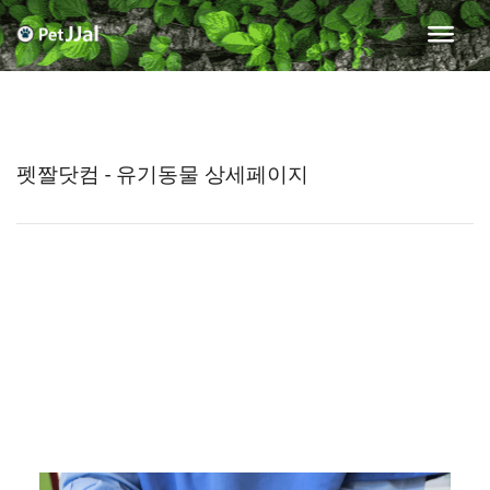
펫짤닷컴 - 유기동물 상세페이지