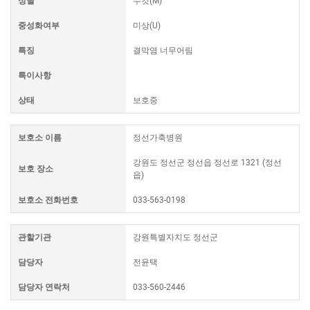
성별
수컷(M)
중성화여부
미상(U)
특징
결막염 너무어림
특이사항
상태
보호중
보호소 이름
정선가축병원
강원도 정선군 정선읍 정선로 1321 (정선
보호 장소
읍)
보호소 전화번호
033-563-0198
관할기관
강원특별자치도 정선군
담당자
전윤택
담당자 연락처
033-560-2446