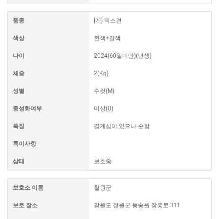
품종
[개] 믹스견
색상
흰색+갈색
나이
2024(60일미만)(년생)
체중
2(Kg)
성별
수컷(M)
중성화여부
미상(U)
특징
경계심이 있으나 순함
특이사항
상태
보호중
보호소 이름
철원군
보호 장소
강원도 철원군 동송읍 장흥로 311