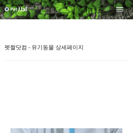
펫짤닷컴 - 유기동물 상세페이지