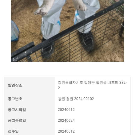
강원특별자치도 철원군 철원읍 내포리 382-
발견장소
2
공고번호
강원-철원-2024-00102
공고시작일
20240612
공고종료일
20240624
접수일
20240612