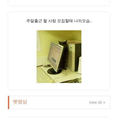
주말출근 할 사람 모집할때 나의모습..
펫영상
View All