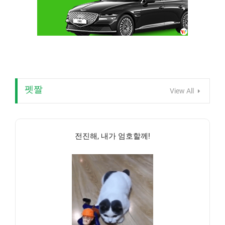
펫짤
View All
전진해, 내가 엄호할께!