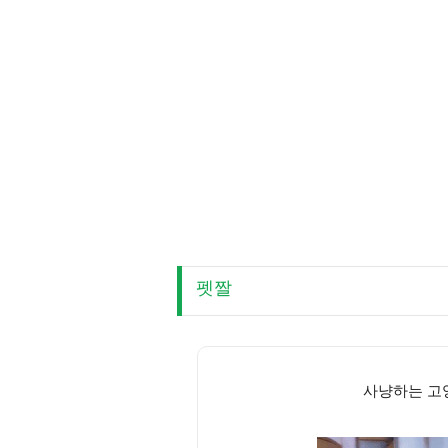
펫짤
사냥하는 고