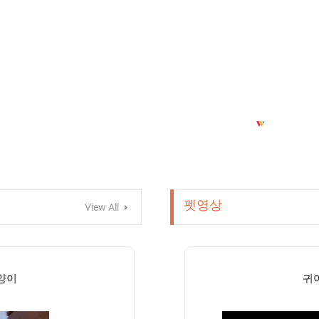
펫영상
View All
양이
귀