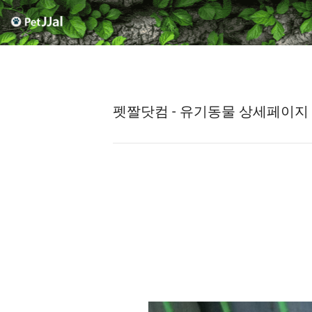
펫짤닷컴 - 유기동물 상세페이지