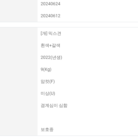
20240624
20240612
[개] 믹스견
흰색+갈색
2022(년생)
9(Kg)
암컷(F)
미상(U)
겸계심이 심함
보호중