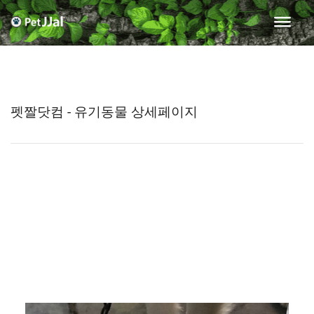
펫짤닷컴 - 유기동물 상세페이지