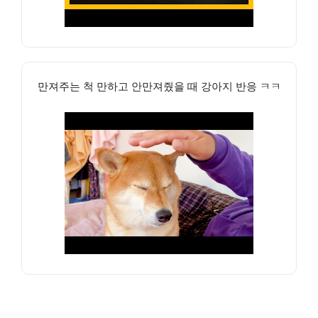
만져주는 척 만하고 안만져줬을 때 강아지 반응 ㅋㅋ