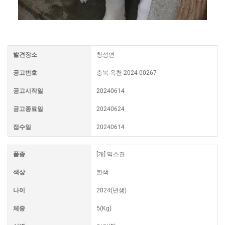
발견장소
청성면
공고번호
충북-옥천-2024-00267
공고시작일
20240614
공고종료일
20240624
접수일
20240614
품종
[개] 믹스견
색상
흰색
나이
2024(년생)
체중
5(Kg)