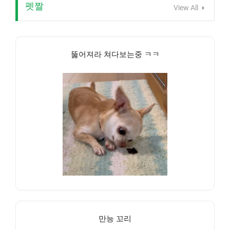
펫짤
View All
뚫어져라 쳐다보는중 ㅋㅋ
만능 꼬리