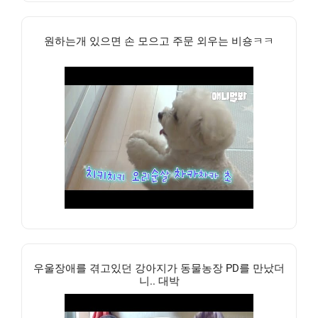
원하는개 있으면 손 모으고 주문 외우는 비숑ㅋㅋ
우울장애를 겪고있던 강아지가 동물농장 PD를 만났더
니.. 대박