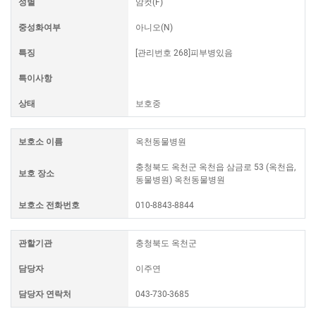
성별
암컷(F)
중성화여부
아니오(N)
특징
[관리번호 268]피부병있음
특이사항
상태
보호중
보호소 이름
옥천동물병원
충청북도 옥천군 옥천읍 삼금로 53 (옥천읍,
보호 장소
동물병원) 옥천동물병원
보호소 전화번호
010-8843-8844
관할기관
충청북도 옥천군
담당자
이주연
담당자 연락처
043-730-3685