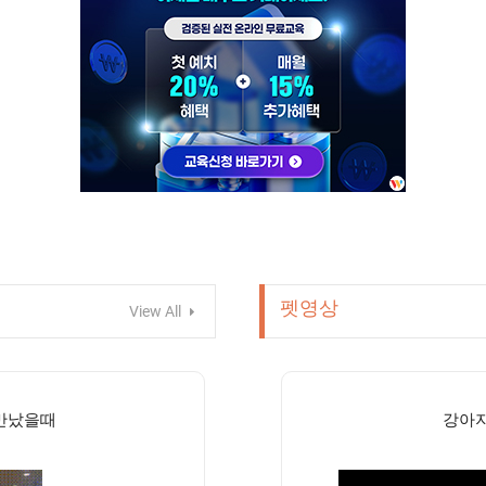
펫영상
View All
 만났을때
강아지