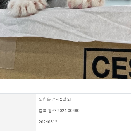
오창읍 성재2길 21
충북-청주-2024-00480
20240612