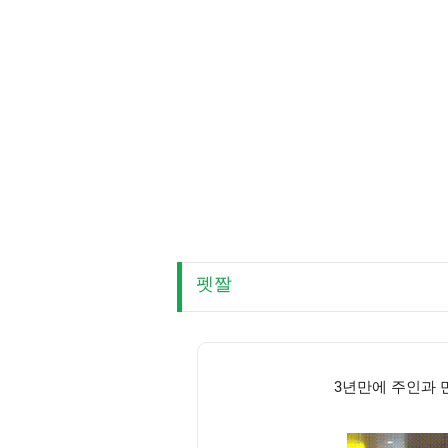
펫짤
3년만에 주인과