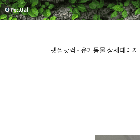
펫짤닷컴 - 유기동물 상세페이지