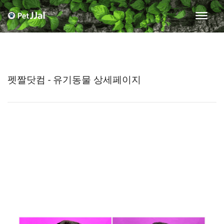
펫짤닷컴 - 유기동물 상세페이지