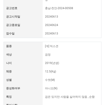
공고번호
충남-천안-2024-00508
공고시작일
20240613
공고종료일
20240624
접수일
20240613
품종
[개] 믹스견
색상
검정
나이
2019(년생)
체중
12.5(Kg)
성별
수컷(M)
중성화여부
아니오(N)
특징
겁은 있지만 사람을 싫어하지 않음 , 순함