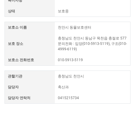
특이사항
상태
보호중
보호소 이름
천안시 동물보호센터
충청남도 천안시 동남구 목천읍 충절로 577
보호 장소
문의전화 : 입양(010-5913-5119), 구조(010-
4999-6119)
보호소 전화번호
010-5913-5119
관할기관
충청남도 천안시
담당자
축산과
담당자 연락처
0415215734