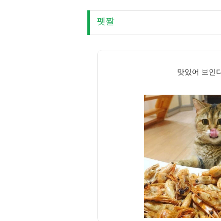
펫짤
맛있어 보인