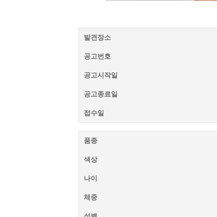
발견장소
공고번호
공고시작일
공고종료일
접수일
품종
색상
나이
체중
성별