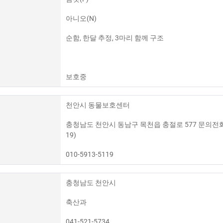
아니오(N)
순함, 한달 추정, 3마리 함께 구조
보호중
천안시 동물보호센터
충청남도 천안시 동남구 목천읍 충절로 577 문의전화 : 입양(
19)
010-5913-5119
충청남도 천안시
축산과
041-521-5734