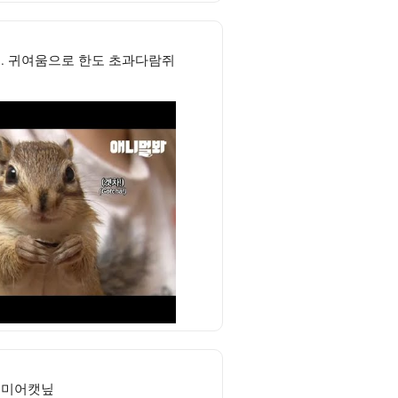
.. 귀여움으로 한도 초과다람쥐
미어캣닢