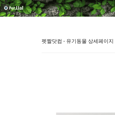
펫짤닷컴 - 유기동물 상세페이지