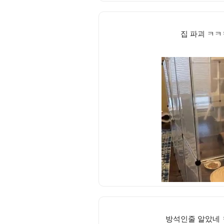
집 파괴 ㅋ
방석인줄 알았네