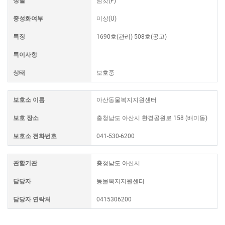
성별
암컷(F)
중성화여부
미상(U)
특징
1690호(관리) 508호(공고)
특이사항
상태
보호중
보호소 이름
아산동물복지지원센터
보호 장소
충청남도 아산시 환경공원로 158 (배미동)
보호소 전화번호
041-530-6200
관할기관
충청남도 아산시
담당자
동물복지지원센터
담당자 연락처
0415306200