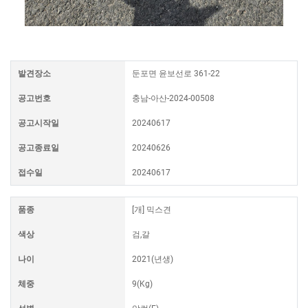
발견장소
둔포면 윤보선로 361-22
공고번호
충남-아산-2024-00508
공고시작일
20240617
공고종료일
20240626
접수일
20240617
품종
[개] 믹스견
색상
검,갈
나이
2021(년생)
체중
9(Kg)