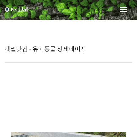
펫짤닷컴 - 유기동물 상세페이지