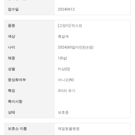
접수일
20240612
품종
[고양이] 믹스묘
색상
흑갈색
나이
2024(60일미만)(년생)
체중
1(Kg)
성별
미상(Q)
중성화여부
아니오(N)
특징
3마리 유기
특이사항
상태
보호중
보호소 이름
제일동물병원