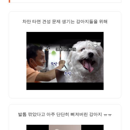
차만 타면 견성 문제 생기는 강아지들을 위해
발톱 깎았다고 아주 단단히 삐져버린 강아지 ㅠㅠ