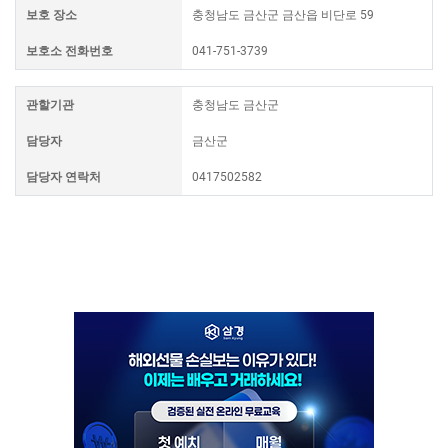
보호 장소
충청남도 금산군 금산읍 비단로 59
보호소 전화번호
041-751-3739
관할기관
충청남도 금산군
담당자
금산군
담당자 연락처
0417502582