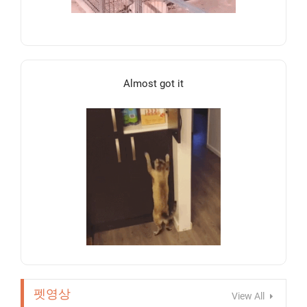
Almost got it
펫영상
View All