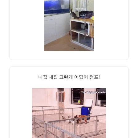
니집 내집 그런게 어딨어 점프!