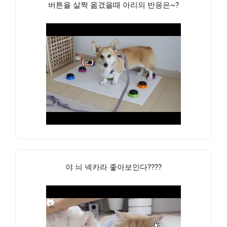
버튼을 살짝 옮겼을때 아리의 반응은~?
야 늬 넥카라 좋아보인다????