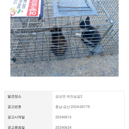
발견장소
금성면 위잔실길2
공고번호
충남-금산-2024-00179
공고시작일
20240613
공고종료일
20240624