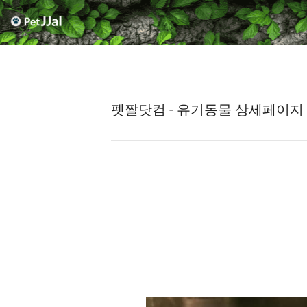
펫짤닷컴 - 유기동물 상세페이지