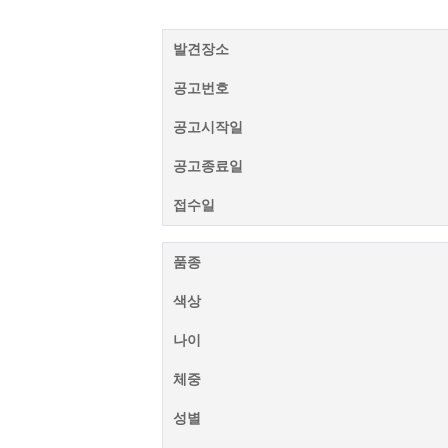
발견장소
공고번호
공고시작일
공고종료일
접수일
품종
색상
나이
체중
성별