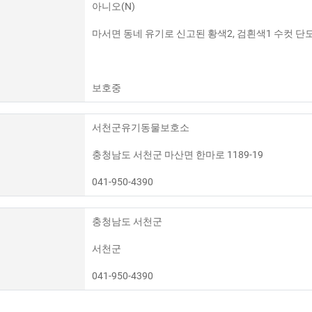
아니오(N)
마서면 동네 유기로 신고된 황색2, 검흰색1 수컷 
보호중
서천군유기동물보호소
충청남도 서천군 마산면 한마로 1189-19
041-950-4390
충청남도 서천군
서천군
041-950-4390