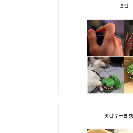
변신
멋진 투구를 찾