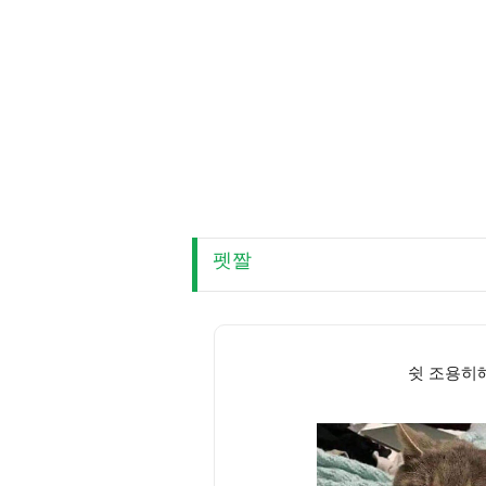
펫짤
쉿 조용히해