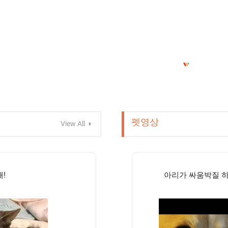
펫영상
View All
!
아리가 싸움박질 하