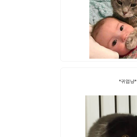
*귀엽냥*