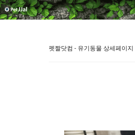
펫짤닷컴 - 유기동물 상세페이지