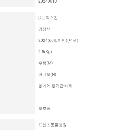
20240613
[개] 믹스견
검정색
2024(60일미만)(년생)
2.5(Kg)
수컷(M)
아니오(N)
동네에 장기간 배회
보호중
프렌즈동물병원