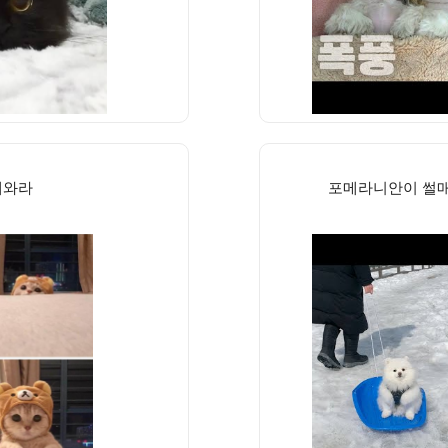
내와라
포메라니안이 썰매