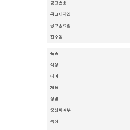
공고번호
공고시작일
공고종료일
접수일
품종
색상
나이
체중
성별
중성화여부
특징