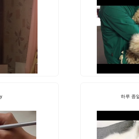
y
하루 종