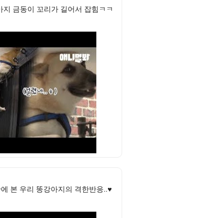
아지 금동이 꼬리가 길어서 잡힘ㅋㅋ
에 본 우리 똥강아지의 격한반응..♥