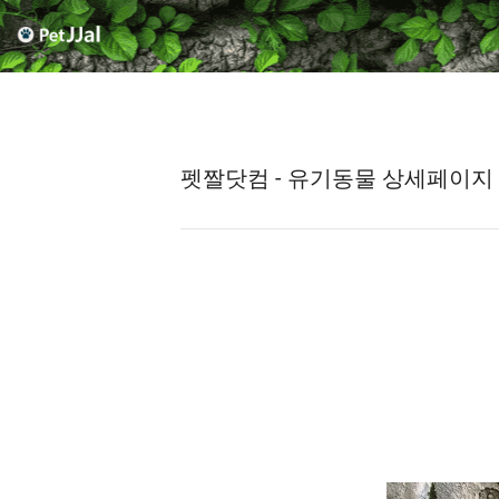
펫짤닷컴 - 유기동물 상세페이지