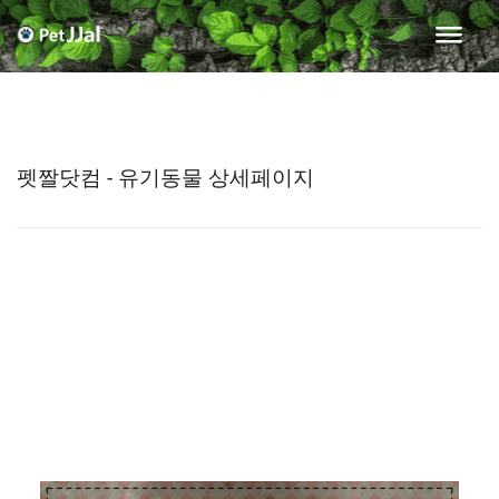
펫짤닷컴 - 유기동물 상세페이지