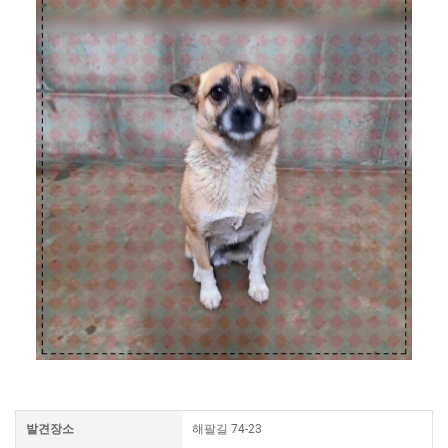
발견장소
해팔길 74-23