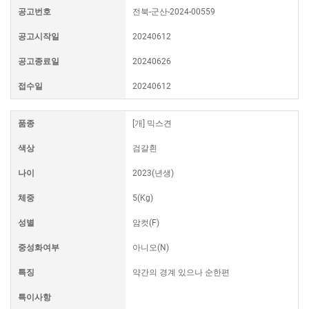
공고번호
전북-군산-2024-00559
공고시작일
20240612
공고종료일
20240626
접수일
20240612
품종
[개] 믹스견
색상
검갈흰
나이
2023(년생)
체중
5(Kg)
성별
암컷(F)
중성화여부
아니오(N)
특징
약간의 경계 있으나 순한편
특이사항