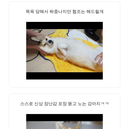
목욕 당해서 짜증나지만 협조는 해드릴개
스스로 신상 장난감 포장 뜯고 노는 강아지ㅋㅋ