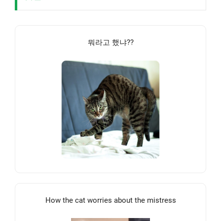
뭐라고 했냐??
How the cat worries about the mistress