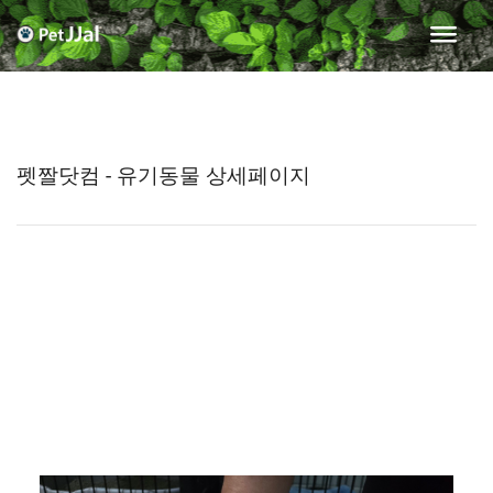
펫짤닷컴 - 유기동물 상세페이지