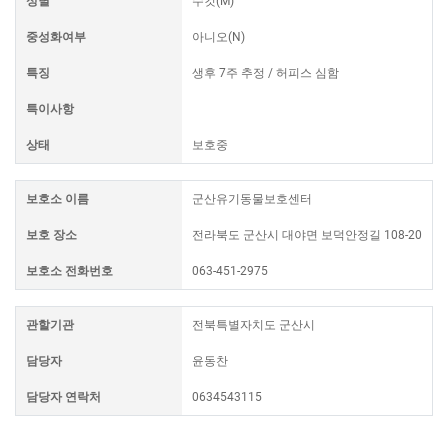
성별
수컷(M)
중성화여부
아니오(N)
특징
생후 7주 추정 / 허피스 심함
특이사항
상태
보호중
보호소 이름
군산유기동물보호센터
보호 장소
전라북도 군산시 대야면 보덕안정길 108-20
보호소 전화번호
063-451-2975
관할기관
전북특별자치도 군산시
담당자
윤동찬
담당자 연락처
0634543115