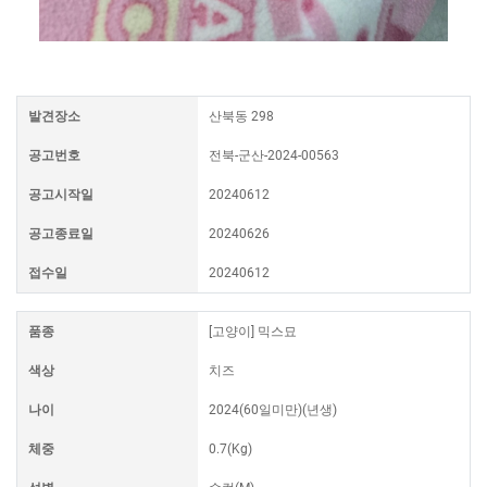
발견장소
산북동 298
공고번호
전북-군산-2024-00563
공고시작일
20240612
공고종료일
20240626
접수일
20240612
품종
[고양이] 믹스묘
색상
치즈
나이
2024(60일미만)(년생)
체중
0.7(Kg)