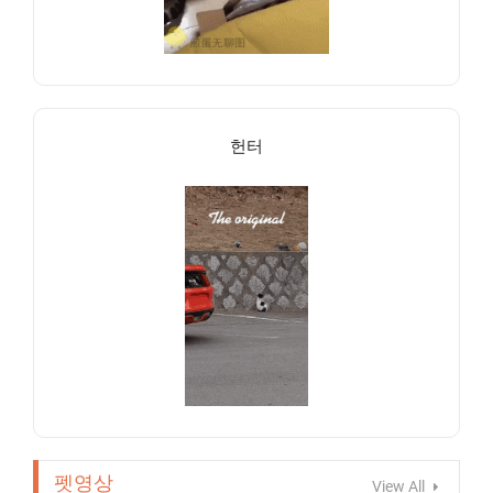
헌터
펫영상
View All