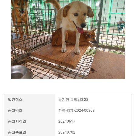
발견장소
용지면 효정2길 22
공고번호
전북-김제-2024-00308
공고시작일
20240617
공고종료일
20240702