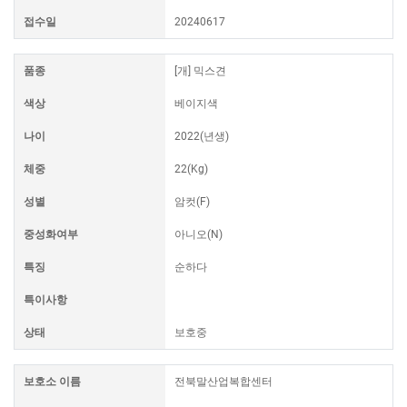
접수일
20240617
품종
[개] 믹스견
색상
베이지색
나이
2022(년생)
체중
22(Kg)
성별
암컷(F)
중성화여부
아니오(N)
특징
순하다
특이사항
상태
보호중
보호소 이름
전북말산업복합센터