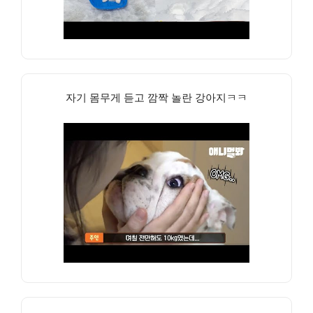
자기 몸무게 듣고 깜짝 놀란 강아지ㅋㅋ