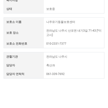
특이사항
상태
보호중
보호소 이름
나주유기동물보호센터
전라남도 나주시 산포면 내기3길 71-43 [*미
보호 장소
고시]
보호소 전화번호
010-2331-7377
관할기관
전라남도 나주시
담당자
축산과
담당자 연락처
061-339-7692