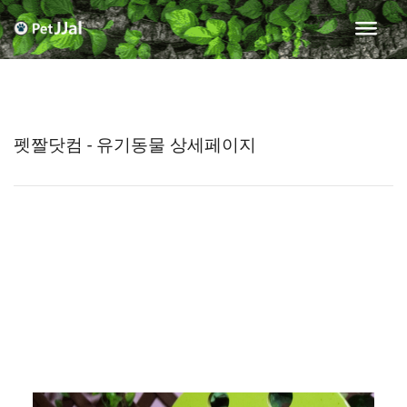
펫짤닷컴 - 유기동물 상세페이지