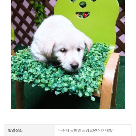
발견장소
나주시 금천면 금영로697-17 대밭