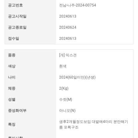
공고번호
전남-나주-2024-00754
공고시작일
20240613
공고종료일
20240624
접수일
20240613
품종
[개] 믹스견
색상
흰색
나이
2024(60일미만)(년생)
체중
2(Kg)
성별
수컷(M)
중성화여부
아니오(N)
생후2개월정도보임 대밭에4마리 분만해기
특징
름 포획구조