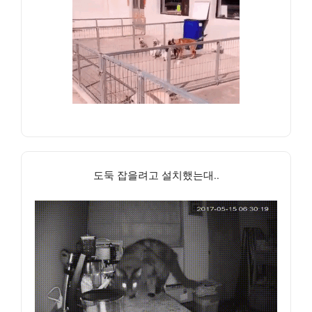
도둑 잡을려고 설치했는대..