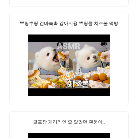
뿌링뿌링 겉바속촉 강아지용 뿌링클 치즈볼 먹방
골프장 개러리인 줄 알았던 흰둥이..