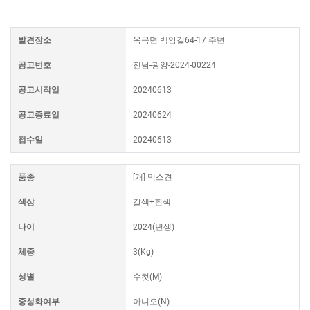
발견장소
옥곡면 백암길64-17 주변
공고번호
전남-광양-2024-00224
공고시작일
20240613
공고종료일
20240624
접수일
20240613
품종
[개] 믹스견
색상
갈색+흰색
나이
2024(년생)
체중
3(Kg)
성별
수컷(M)
중성화여부
아니오(N)