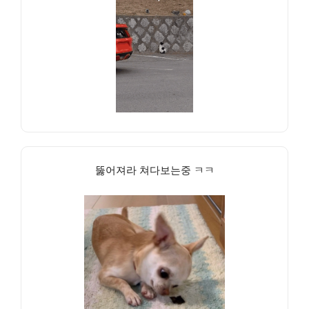
뚫어져라 쳐다보는중 ㅋㅋ