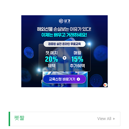
펫짤
View All