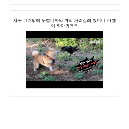
자꾸 그거밖에 못합니까악 까악 거리길래 봤더니 PT쌤
이 까마귀ㅋㅋ