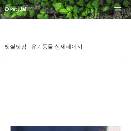
펫짤닷컴 - 유기동물 상세페이지