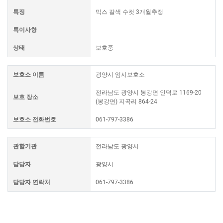
특징
믹스 갈색 수컷 3개월추정
특이사항
상태
보호중
보호소 이름
광양시 임시보호소
전라남도 광양시 봉강면 인덕로 1169-20
보호 장소
(봉강면) 지곡리 864-24
보호소 전화번호
061-797-3386
관할기관
전라남도 광양시
담당자
광양시
담당자 연락처
061-797-3386