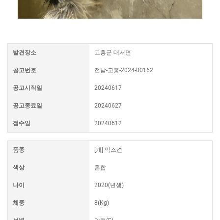
발견장소
고흥군 대서면
공고번호
전남-고흥-2024-00162
공고시작일
20240617
공고종료일
20240627
접수일
20240612
품종
[개] 믹스견
색상
혼합
나이
2020(년생)
체중
8(Kg)