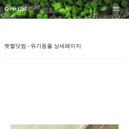
펫짤닷컴 - 유기동물 상세페이지