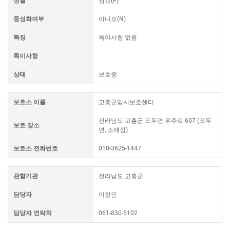
성별
암컷(F)
중성화여부
아니오(N)
특징
특이사항 없음
특이사항
상태
보호중
보호소 이름
고흥군임시보호센터
전라남도 고흥군 포두면 우주로 607 (포두
보호 장소
면, 소매점)
보호소 전화번호
010-3625-1447
관할기관
전라남도 고흥군
담당자
이정인
담당자 연락처
061-830-5102