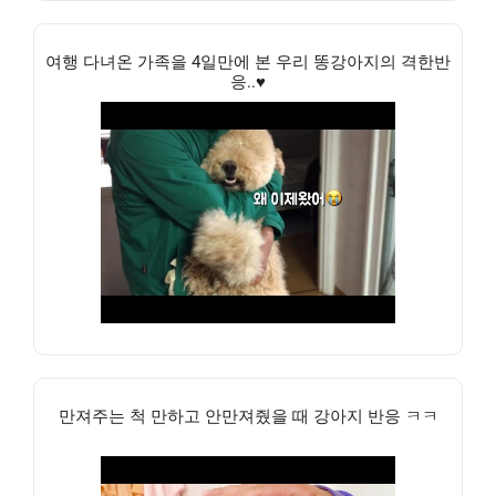
여행 다녀온 가족을 4일만에 본 우리 똥강아지의 격한반
응..♥
만져주는 척 만하고 안만져줬을 때 강아지 반응 ㅋㅋ