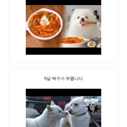
9살 백구가 부릅니다