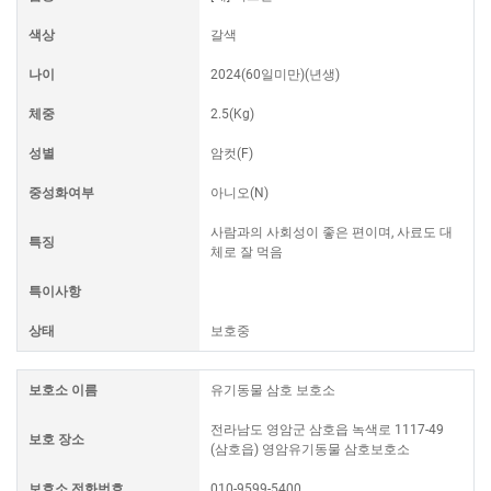
색상
갈색
나이
2024(60일미만)(년생)
체중
2.5(Kg)
성별
암컷(F)
중성화여부
아니오(N)
사람과의 사회성이 좋은 편이며, 사료도 대
특징
체로 잘 먹음
특이사항
상태
보호중
보호소 이름
유기동물 삼호 보호소
전라남도 영암군 삼호읍 녹색로 1117-49
보호 장소
(삼호읍) 영암유기동물 삼호보호소
보호소 전화번호
010-9599-5400