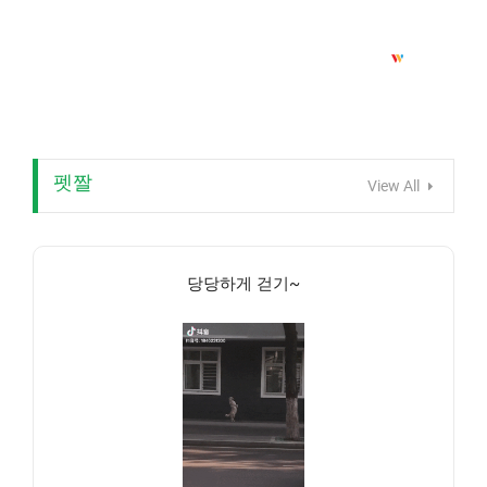
펫짤
View All
당당하게 걷기~