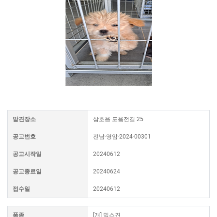
발견장소
삼호읍 도음전길 25
공고번호
전남-영암-2024-00301
공고시작일
20240612
공고종료일
20240624
접수일
20240612
품종
[개] 믹스견