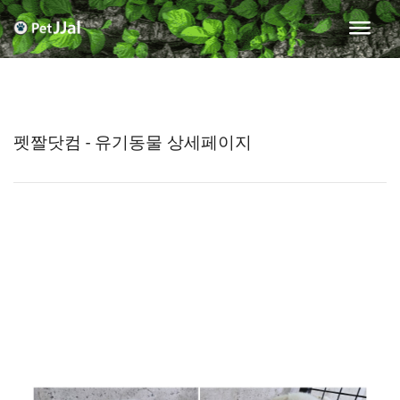
펫짤닷컴 - 유기동물 상세페이지