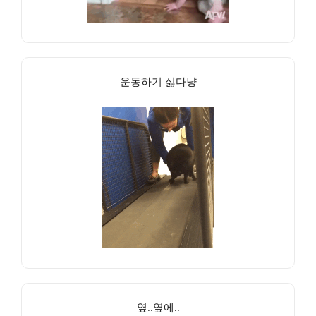
운동하기 싫다냥
옆..옆에..