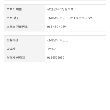
보호소 이름
무안군유기동물보호소
보호 장소
전라남도 무안군 무안읍 면주길 99
보호소 전화번호
061-450-4059
관할기관
전라남도 무안군
담당자
무안군
담당자 연락처
0614504059