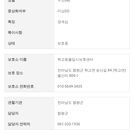
성별
수컷(M)
중성화여부
미상(U)
특징
경계심
특이사항
상태
보호중
보호소 이름
학교동물임시보호센터
전라남도 함평군 학교면 송산길 84 (학교면)
보호 장소
월산리 806-1
보호소 전화번호
010-5649-3435
관할기관
전라남도 함평군
담당자
함평군
담당자 연락처
061-320-1936