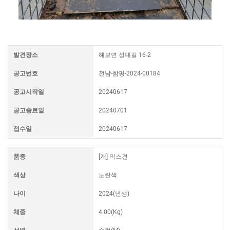
발견장소
해보면 성대길 16-2
공고번호
전남-함평-2024-00184
공고시작일
20240617
공고종료일
20240701
접수일
20240617
품종
[개] 믹스견
색상
노란색
나이
2024(년생)
체중
4.00(Kg)