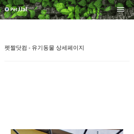
펫짤닷컴 - 유기동물 상세페이지