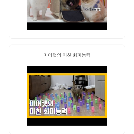
미어캣의 미친 회피능력