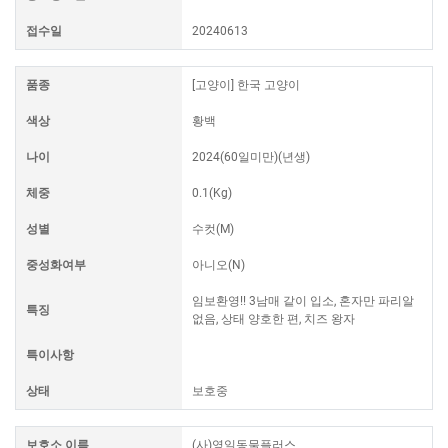
접수일
20240613
품종
[고양이] 한국 고양이
색상
황백
나이
2024(60일미만)(년생)
체중
0.1(Kg)
성별
수컷(M)
중성화여부
아니오(N)
임보환영!! 3남매 같이 입소, 혼자만 파리알
특징
없음, 상태 양호한 편, 치즈 왕자
특이사항
상태
보호중
보호소 이름
(사)영일동물플러스