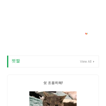
펫짤
View All
쉿 조용히해!