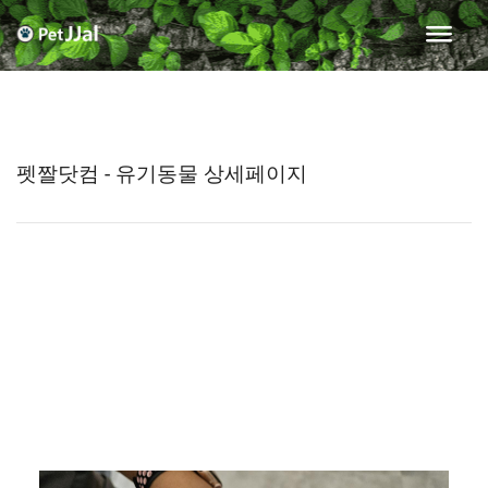
펫짤닷컴 - 유기동물 상세페이지