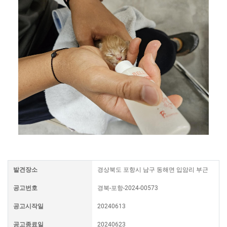
발견장소
경상북도 포항시 남구 동해면 입암리 부근
공고번호
경북-포항-2024-00573
공고시작일
20240613
공고종료일
20240623