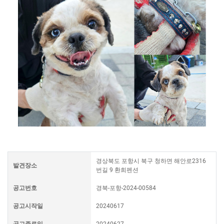
경상북도 포항시 북구 청하면 해안로2316
발견장소
번길 9 환희펜션
공고번호
경북-포항-2024-00584
공고시작일
20240617
공고종료일
20240627