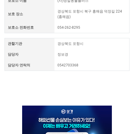
보호소 이름
(사)영일동물플러스
경상북도 포항시 북구 흥해읍 덕장길 224
보호 장소
(흥해읍)
보호소 전화번호
054-262-8295
관할기관
경상북도 포항시
담당자
정보경
담당자 연락처
0542703368