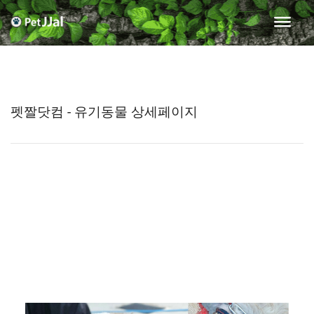
펫짤닷컴 - 유기동물 상세페이지