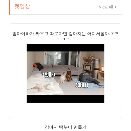
펫영상
View All
엄마아빠가 싸우고 따로자면 강아지는 어디서잘까..? ㅋ
ㅋㅋ
강아지 떡볶이 만들기