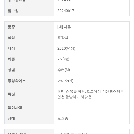
접수일
20240617
품종
[개] 시츄
색상
흑황백
나이
2020(년생)
체중
7.2(Kg)
성별
수컷(M)
중성화여부
아니오(N)
목테, 쇠목줄 착용, 오드아이, 미용되어있음,
특징
엄청 활발하고 해맑음
특이사항
상태
보호중