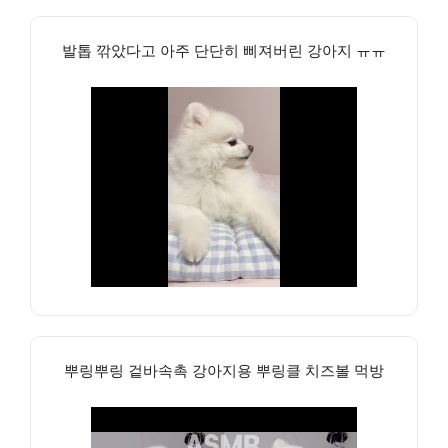
발톱 깎았다고 아주 단단히 삐져버린 강아지 ㅠㅠ
뿌링뿌링 겉바속촉 강아지용 뿌링클 치즈볼 먹방