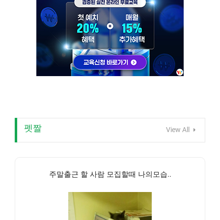
펫짤
View All
주말출근 할 사람 모집할때 나의모습..